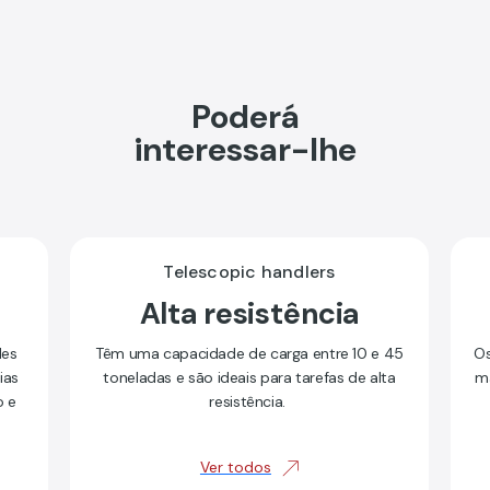
Poderá
interessar-lhe
Telescopic handlers
Alta resistência
des
Têm uma capacidade de carga entre 10 e 45
Os
ias
toneladas e são ideais para tarefas de alta
má
o e
resistência.
Ver todos